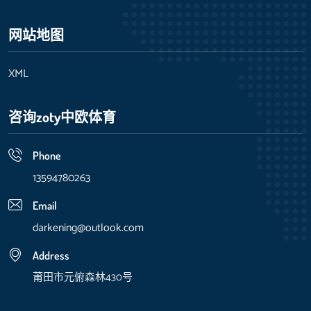
网站地图
XML
咨询zoty中欧体育
Phone
13594780263
Email
darkening@outlook.com
Address
莆田市元俯森林430号