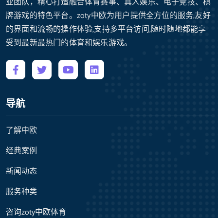
业团队，精心打造融合体育赛事、真人娱乐、电子竞技、棋
牌游戏的特色平台。zoty中欧为用户提供全方位的服务,友好
的界面和流畅的操作体验,支持多平台访问,随时随地都能享
受到最新最热门的体育和娱乐游戏。
导航
了解中欧
经典案例
新闻动态
服务种类
咨询zoty中欧体育