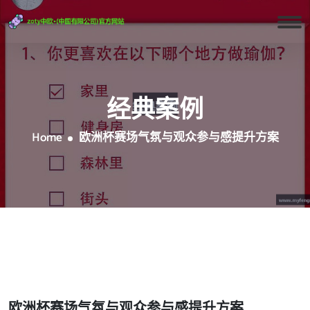
经典案例
Home
欧洲杯赛场气氛与观众参与感提升方案
欧洲杯赛场气氛与观众参与感提升方案