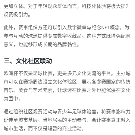
更加立体。对于年轻观众群体而言，科技化体验将极大提升
观赛吸引力。
此外，赛事组织方还可以引入数字徽章与纪念NFT概念，为
参与互动的球迷提供专属数字收藏品。这种方式既增强纪念
意义，也能够形成长期的品牌黏性。
三、文化社区联动
欧洲杯不仅是足球比赛，更是多元文化交流的平台。主办城
市可以在赛场周边设立文化体验区，展示各参赛国家的传统
音乐、美食与艺术元素，让球迷在比赛之外也能沉浸在文化
氛围中。
通过组织社区观赛活动与青少年足球体验营，将赛事影响力
延伸至城市基层。当地居民的主动参与，会让赛事真正融入
城市生活，而不仅是短暂的商业活动。