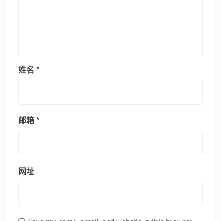
姓名
*
邮箱
*
网址