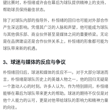
键比赛时，朴恒绪或许会在幕后为球队提供精神上的支持，
帮助球员保持最佳状态。
除了对球队内部的指导外，朴恒绪的回归也可能对外部合作
产生深远影响。凭借其广泛的人脉和声望，他可能成为球队
与其他俱乐部、商业伙伴甚至是媒体之间的重要桥梁。无论
是在品牌建设还是合作伙伴关系上，朴恒绪的形象都可能为
球队带来新的机遇。
3、球迷与媒体的反应与争议
朴恒绪回归后，球迷和媒体的反应不一。对于大部分球迷而
言，朴恒绪是球队历史上的英雄人物之一，他的回归无疑是
一个激动人心的时刻。许多人认为，作为特别顾问，朴恒绪
能够在幕后为球队带来更大的帮助。球迷的期待不仅仅是对
他个人能力的认可，更是对他带给球队的影响力和精神力量
的向往。