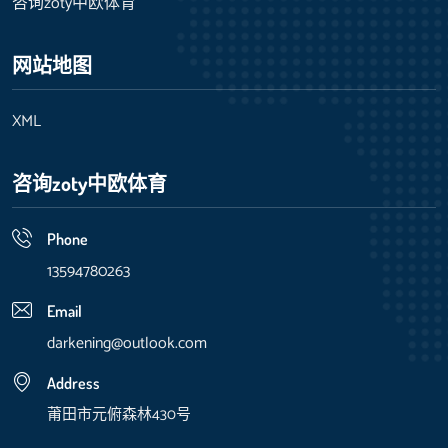
咨询zoty中欧体育
网站地图
XML
咨询zoty中欧体育
Phone
13594780263
Email
darkening@outlook.com
Address
莆田市元俯森林430号