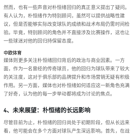
然而，也有一些声音对朴恒绪回归的真正意义提出了疑问。
有人认为，朴恒绪作为特别顾问，虽然可以提供战略性建
议，但是否能够实际改变球队的成绩和战术布局仍需时间检
验。毕竟，特别顾问的角色并不直接涉及比赛操作，这也让
一些球迷对他的回归持保留态度。
中欧体育
媒体则更多关注朴恒绪回归背后的政治与商业因素。一方
面，作为一名曾经的传奇球员，他的回归为球队带来了较大
的关注度，这对于俱乐部的品牌提升和市场营销无疑有积极
作用。另一方面，媒体也对朴恒绪如何适应这一新角色充满
了好奇，认为他的每一步举动都将成为讨论的焦点。
4、未来展望：朴恒绪的长远影响
尽管目前为止，朴恒绪的回归尚处于初期阶段，但从长远来
看，他可能会在多个方面对球队产生深远影响。首先，在战