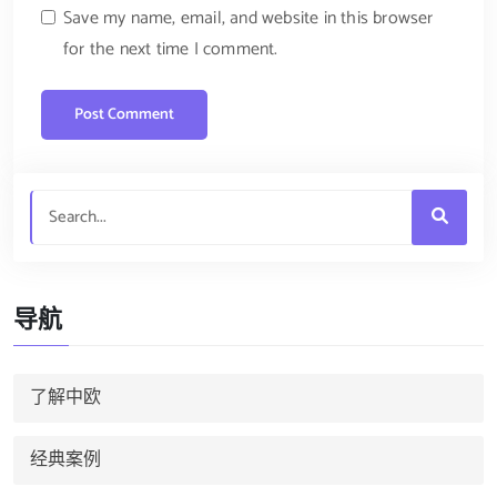
Save my name, email, and website in this browser
for the next time I comment.
导航
了解中欧
经典案例