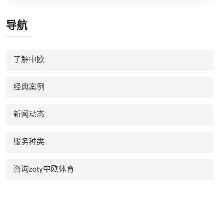
导航
了解中欧
经典案例
新闻动态
服务种类
咨询zoty中欧体育