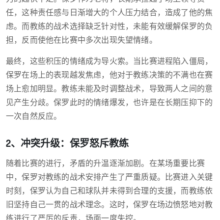
任，这种责任感与日渐增大的个人压力结合，造成了他的焦
虑。而教练的战术选择缺乏针对性，未能有效缓解保罗的负
担，反而使他在比赛中多次出现失望情绪。
最终，这些积压的情绪成为导火索。当比赛进程陷入僵局，
保罗在场上的表现越发焦虑，他对于教练决策的不满也在赛
场上愈加明显。教练未能及时调整战术，导致两人之间的意
见产生分歧。保罗此时的情绪爆发，也许是在长期压抑下的
一次自然反应。
2、冲突升级：保罗怒斥教练
随着比赛的进行，矛盾的升温逐渐加剧。在某场重要比赛
中，保罗对教练的战术安排产生了严重质疑。比赛进入关键
时刻，保罗认为自己和球队并未得到合理的支援，而教练依
旧坚持自己一贯的战术理念。这时，保罗在场边愤怒地对教
练进行了严厉的斥责，场面一度失控。