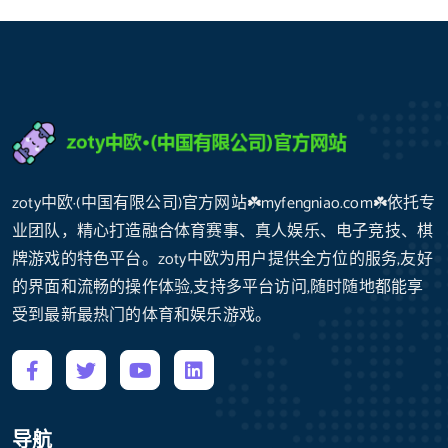
zoty中欧·(中国有限公司)官方网站☘️myfengniao.com☘️依托专
业团队，精心打造融合体育赛事、真人娱乐、电子竞技、棋
牌游戏的特色平台。zoty中欧为用户提供全方位的服务,友好
的界面和流畅的操作体验,支持多平台访问,随时随地都能享
受到最新最热门的体育和娱乐游戏。
导航