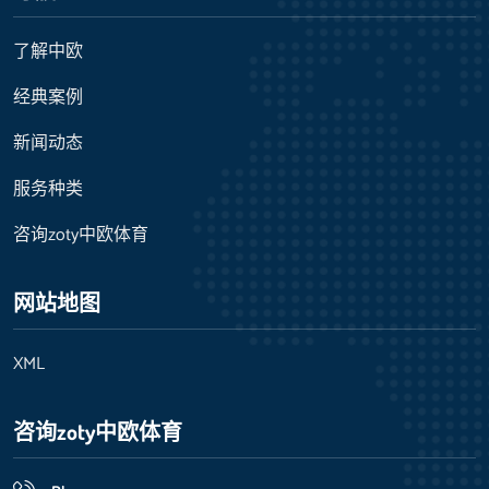
了解中欧
经典案例
新闻动态
服务种类
咨询zoty中欧体育
网站地图
XML
咨询zoty中欧体育