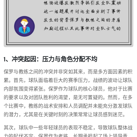
1、冲突起因：压力与角色分配不均
保罗与教练之间的冲突并非突如其来，而是多方面因素的积
累。首先，球队面临着巨大的赛季压力，战绩的波动让球队
内部氛围变得紧张。保罗作为球队的核心球员，他对于比赛
的要求以及对团队胜利的渴望，是无可置疑的。然而，在多
个比赛中，教练的战术安排和人员调配并未能充分激发球队
的潜力，尤其是在关键时刻的决策常常让球员感到迷茫。
其次，球队中一些年轻球员的表现不稳定，导致球队整体战
力的起伏不定。保罗作为老将，长期承担起了场上领导责