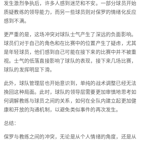
发生激烈争执后，许多人感到迷茫和不安。一部分球员开始
质疑教练的领导能力，而另一些球员则对保罗的情绪化反应
感到不满。
更严重的是，这场冲突对球队士气产生了深远的负面影响。
球员们对于自己的角色和在比赛中的位置产生了疑虑，尤其
是年轻球员，他们感到自己可能在接下来的比赛中并不被重
视。士气的低落直接影响了球队的表现，接下来几场比赛，
球队的发挥明显下滑。
此外，球队管理层也开始意识到，单纯的战术调整已经无法
挽回这种局面。此时，球队的领导层需要更加审慎地思考如
何调解教练与球员之间的关系，如何在全队内建立起更加健
康和开放的沟通机制，以避免类似事件的再次发生。
总结：
保罗与教练之间的冲突，无论是从个人情绪的角度，还是从